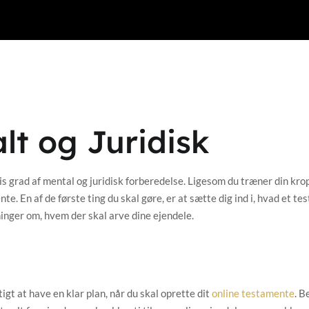
lt og Juridisk
s grad af mental og juridisk forberedelse. Ligesom du træner din krop
e. En af de første ting du skal gøre, er at sætte dig ind i, hvad et t
tninger om, hvem der skal arve dine ejendele.
gt at have en klar plan, når du skal oprette dit
online testamente
. B