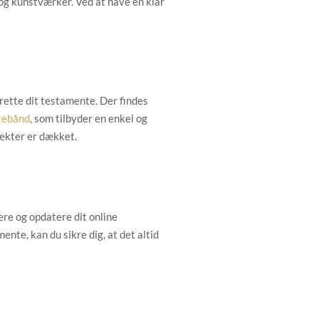
 og kunstværker. Ved at have en klar
rette dit testamente. Der findes
tebånd
, som tilbyder en enkel og
pekter er dækket.
re og opdatere dit online
nte, kan du sikre dig, at det altid