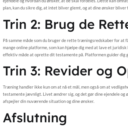
ejendele og hvordan du ønsker, at de skal fordeles. Dette kan omfa
plan, kan du sikre dig, at intet bliver glemt, og at dine ønsker bliver 
Trin 2: Brug de Ret
På samme måde som du bruger de rette træningsredskaber for at få d
mange online platforme, som kan hjælpe dig med at lave et juridis
effektiv måde at oprette dit testamente på. Platformen guider dig 
Trin 3: Revider og 
Træning handler ikke kun om at nå et mål, men også om at vedligeho
testamente jævnligt. Livet ændrer sig, og det gør dine ejendele og ø
afspejler din nuværende situation og dine ønsker.
Afslutning