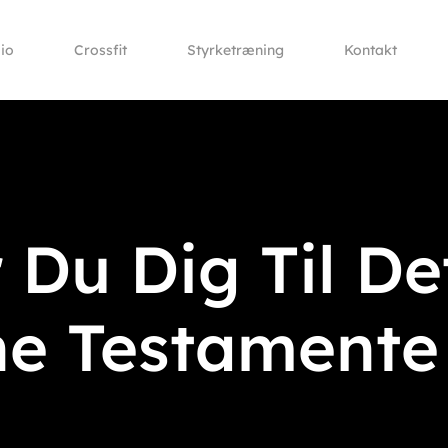
io
Crossfit
Styrketræning
Kontakt
Du Dig Til De
ne Testamente