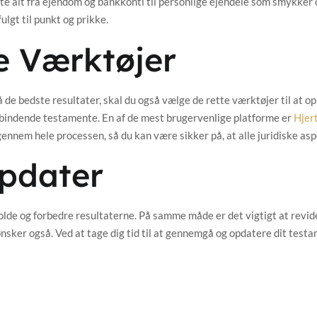
tte alt fra ejendom og bankkonti til personlige ejendele som smykker
fulgt til punkt og prikke.
te Værktøjer
e bedste resultater, skal du også vælge de rette værktøjer til at op
k bindende testamente. En af de mest brugervenlige platforme er
Hjer
gennem hele processen, så du kan være sikker på, at alle juridiske as
Opdater
lde og forbedre resultaterne. På samme måde er det vigtigt at revide
nsker også. Ved at tage dig tid til at gennemgå og opdatere dit testame